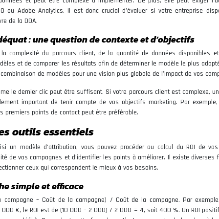
nées et peut être complexe à implémenter. De plus, elle peut exiger l’uti
0 ou Adobe Analytics. Il est donc crucial d’évaluer si votre entreprise dis
vre de la DDA.
équat : une question de contexte et d’objectifs
 la complexité du parcours client, de la quantité de données disponibles e
modèles et de comparer les résultats afin de déterminer le modèle le plus adapt
e combinaison de modèles pour une vision plus globale de l’impact de vos cam
e le dernier clic peut être suffisant. Si votre parcours client est complexe, 
lement important de tenir compte de vos objectifs marketing. Par exemple,
les premiers points de contact peut être préférable.
les outils essentiels
hoisi un modèle d’attribution, vous pouvez procéder au calcul du ROI de vos
ilité de vos campagnes et d’identifier les points à améliorer. Il existe diverses
sélectionner ceux qui correspondent le mieux à vos besoins.
he simple et efficace
la campagne – Coût de la campagne) / Coût de la campagne. Par exemple
00 €, le ROI est de (10 000 – 2 000) / 2 000 = 4, soit 400 %. Un ROI positif