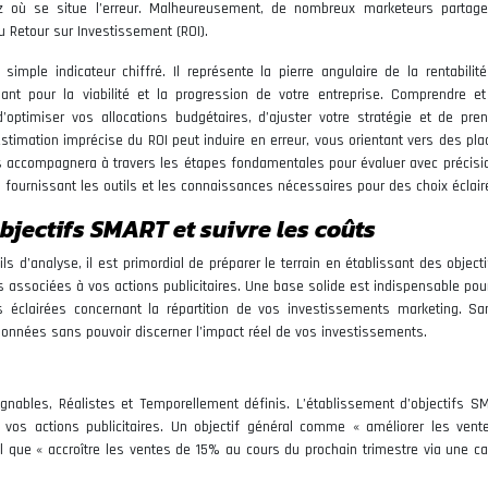
 où se situe l’erreur. Malheureusement, de nombreux marketeurs partage
u Retour sur Investissement (ROI).
imple indicateur chiffré. Il représente la pierre angulaire de la rentabilit
inant pour la viabilité et la progression de votre entreprise. Comprendre et
ptimiser vos allocations budgétaires, d’ajuster votre stratégie et de pre
 estimation imprécise du ROI peut induire en erreur, vous orientant vers des p
s accompagnera à travers les étapes fondamentales pour évaluer avec précisio
us fournissant les outils et les connaissances nécessaires pour des choix éclair
 objectifs SMART et suivre les coûts
ls d’analyse, il est primordial de préparer le terrain en établissant des objecti
s associées à vos actions publicitaires. Une base solide est indispensable pou
 éclairées concernant la répartition de vos investissements marketing. Sa
données sans pouvoir discerner l’impact réel de vos investissements.
gnables, Réalistes et Temporellement définis. L’établissement d’objectifs S
vos actions publicitaires. Un objectif général comme « améliorer les vent
s tel que « accroître les ventes de 15% au cours du prochain trimestre via une