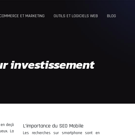
-COMMERCE ET MARKETING
OUTILS ET LOGICIELS WEB
BLOG
ur investissement
 en deçà
L’importance du SEO Mobile
ueux. La
Les recherches sur smartphone sont en