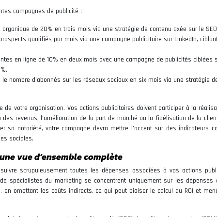
entes campagnes de publicité :
c organique de 20% en trois mois via une stratégie de contenu axée sur le SEO
prospects qualifiés par mois via une campagne publicitaire sur LinkedIn, ciblan
ventes en ligne de 10% en deux mois avec une campagne de publicités ciblées 
2%.
le nombre d’abonnés sur les réseaux sociaux en six mois via une stratégie d
le de votre organisation. Vos actions publicitaires doivent participer à la réalis
 des revenus, l’amélioration de la part de marché ou la fidélisation de la clien
nter sa notoriété, votre campagne devra mettre l’accent sur des indicateurs 
es sociales.
: une vue d’ensemble complète
e suivre scrupuleusement toutes les dépenses associées à vos actions public
e de spécialistes du marketing se concentrent uniquement sur les dépenses d
, en omettant les coûts indirects, ce qui peut biaiser le calcul du ROI et men