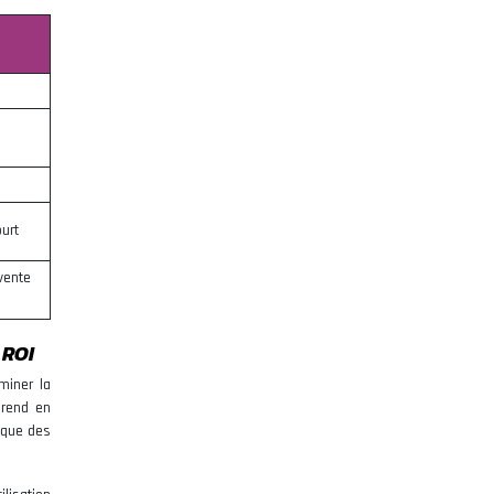
urt
vente
 ROI
miner la
prend en
ique des