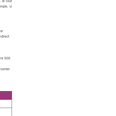
, le coût
emple, si
Par
ndirect
ntre 500
ésenter