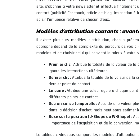
Prenons l’exemple d’un client qui voit une publicité sur Fac
site, s’abonne à votre newsletter et effectue finalement 
contact (publicité Facebook, article de blog, inscription à
saisir l’influence relative de chacun d’eux.
Modèles d’attribution courants : avan
Il existe plusieurs modèles d’attribution, chacun prés
approprié dépend de la complexité du parcours de vos clie
modèles et de choisir celui qui convient le mieux à votre s
Premier clic :
Attribue la totalité de la valeur de la
ignore les interactions ultérieures.
Dernier clic :
Attribue la totalité de la valeur de la
dernier point de contact.
Linéaire :
Attribue une valeur égale à chaque point 
différents points de contact.
Décroissance temporelle :
Accorde une valeur plus
dans la décision d’achat, mais peut sous-estimer le
Basé sur la position (U-Shape ou W-Shape) :
Acc
l’importance de l’acquisition et de la conversion, m
Le tableau ci-dessous compare les modèles d’attribution :