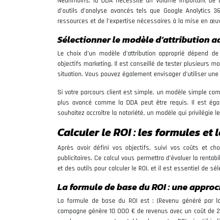
Néanmoins, la DDA nécessite un volume important de don
d’outils d’analyse avancés tels que Google Analytics 36
ressources et de l’expertise nécessaires à la mise en œu
Sélectionner le modèle d’attribution ad
Le choix d’un modèle d’attribution approprié dépend de
objectifs marketing. Il est conseillé de tester plusieurs 
situation. Vous pouvez également envisager d’utiliser un
Si votre parcours client est simple, un modèle simple comm
plus avancé comme la DDA peut être requis. Il est éga
souhaitez accroître la notoriété, un modèle qui privilégie 
Calculer le ROI : les formules et 
Après avoir défini vos objectifs, suivi vos coûts et c
publicitaires. Ce calcul vous permettra d’évaluer la rentab
et des outils pour calculer le ROI, et il est essentiel de 
La formule de base du ROI : une approc
La formule de base du ROI est : (Revenu généré par 
campagne génère 10 000 € de revenus avec un coût de 2 0