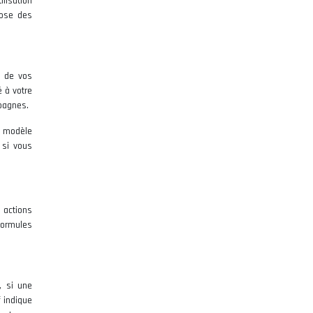
lisation
pose des
t de vos
é à votre
pagnes.
un modèle
 si vous
 actions
 formules
, si une
 indique