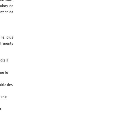
sur votre
oints de
ortant de
 le plus
ifférents
ais il
ime le
able des
cheur
t