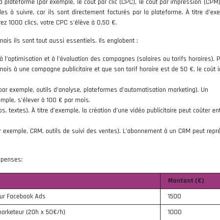
la plateforme (par exemple, le coût par clic (CPC), le coût par impression (CPM)
es à suivre, car ils sont directement facturés par la plateforme. À titre d’ex
z 1000 clics, votre CPC s’élève à 0,50 €.
ais ils sont tout aussi essentiels. Ils englobent :
 à l’optimisation et à l’évaluation des campagnes (salaires ou tarifs horaires). 
is à une campagne publicitaire et que son tarif horaire est de 50 €, le coût i
 (par exemple, outils d’analyse, plateformes d’automatisation marketing). Un
mple, s’élever à 100 € par mois.
os, textes). À titre d’exemple, la création d’une vidéo publicitaire peut coûter e
r exemple, CRM, outils de suivi des ventes). L’abonnement à un CRM peut repr
épenses:
Montant (€)
sur Facebook Ads
1500
arketeur (20h x 50€/h)
1000