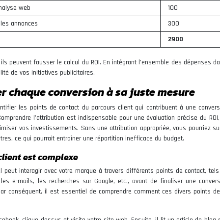
analyse web
100
r les annonces
300
2900
ar ils peuvent fausser le calcul du ROI. En intégrant l’ensemble des dépenses d
té de vos initiatives publicitaires.
ser chaque conversion à sa juste mesure
ntifier les points de contact du parcours client qui contribuent à une convers
omprendre l’attribution est indispensable pour une évaluation précise du ROI, 
imiser vos investissements. Sans une attribution appropriée, vous pourriez su
res, ce qui pourrait entraîner une répartition inefficace du budget.
client est complexe
l peut interagir avec votre marque à travers différents points de contact, tel
, les e-mails, les recherches sur Google, etc., avant de finaliser une convers
 Par conséquent, il est essentiel de comprendre comment ces divers points de