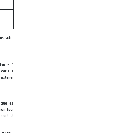
ans votre
ion et à
car elle
restimer
s que les
ion (par
 contact