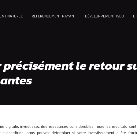
ENT NATUREL
RÉFÉRENCEMENT PAYANT
DÉVELOPPEMENT WEB
E
précisément le retour s
yantes
re digitale, investissez des ressources considérables, mais les résultats sont
d’incertitude, sans pouvoir déterminer si votre investissement a été fruct