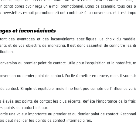
ebook, clique dessus et visite votre site web. Ensuite, il lit un article de blog 
un achat après avoir reçu un e-mail promotionnel. Dans ce scénario, tous ces p
 la newsletter, e-mail promotionnel) ont contribué à la conversion, et il est imp
tages et inconvénients
entant des avantages et des inconvénients spécifiques. Le choix du modèle
nts et de vos objectifs de marketing. Il est donc essentiel de connaître les d
ituation.
 conversion au premier point de contact. Utile pour l’acquisition et la notoriété, m
 conversion au dernier point de contact. Facile à mettre en œuvre, mais il surest
de contact. Simple et équitable, mais il ne tient pas compte de l’influence vari
 élevée aux points de contact les plus récents. Reflète l’importance de la fraî
s points de contact initiaux.
orde une valeur importante au premier et au dernier point de contact. Reconnaî
ais peut négliger les points de contact intermédiaires.