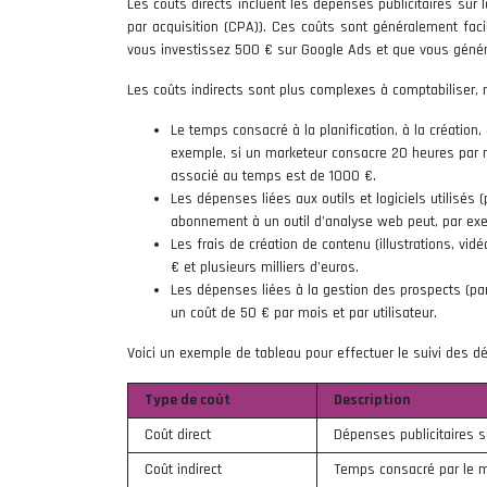
Les coûts directs incluent les dépenses publicitaires sur 
par acquisition (CPA)). Ces coûts sont généralement facil
vous investissez 500 € sur Google Ads et que vous génére
Les coûts indirects sont plus complexes à comptabiliser, m
Le temps consacré à la planification, à la création,
exemple, si un marketeur consacre 20 heures par mo
associé au temps est de 1000 €.
Les dépenses liées aux outils et logiciels utilisés
abonnement à un outil d’analyse web peut, par exe
Les frais de création de contenu (illustrations, vidé
€ et plusieurs milliers d’euros.
Les dépenses liées à la gestion des prospects (pa
un coût de 50 € par mois et par utilisateur.
Voici un exemple de tableau pour effectuer le suivi des d
Type de coût
Description
Coût direct
Dépenses publicitaires 
Coût indirect
Temps consacré par le m