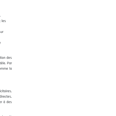
.
t les
sur
e
ation des
tèle. Par
comme la
itaires,
irectes,
er à des