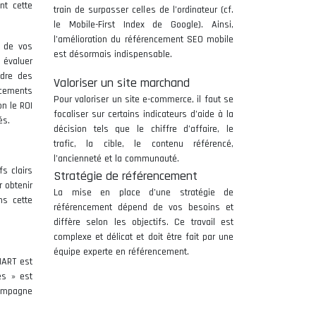
nt cette
train de surpasser celles de l’ordinateur (cf.
le Mobile-First Index de Google). Ainsi,
l’amélioration du référencement SEO mobile
é de vos
est désormais indispensable.
 évaluer
ndre des
Valoriser un site marchand
lacements
Pour valoriser un site e-commerce, il faut se
n le ROI
focaliser sur certains indicateurs d’aide à la
és.
décision tels que le chiffre d’affaire, le
trafic, la cible, le contenu référencé,
l’ancienneté et la communauté.
fs clairs
Stratégie de référencement
r obtenir
La mise en place d’une stratégie de
ns cette
référencement dépend de vos besoins et
diffère selon les objectifs. Ce travail est
complexe et délicat et doit être fait par une
équipe experte en référencement.
MART est
es » est
 campagne