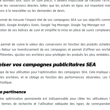
e données SEA. Sans un suivi précis, il devient impossible de mesurer l’effic
 les conversions directes, telles que les achats en ligne, est important mais
ions à la newsletter ou les demandes de devis.
permet de mesurer l’impact réel de vos campagnes SEA sur vos objectifs comm
 Ads, Google Analytics Goals, Google Tag Manager. Google Tag Manager est
stion de vos balises de suivi et simplifie la mise en place de suivis complexes
s permet de suivre la valeur des conversions en fonction des produits acheté
du Retour sur Investissement de vos campagnes et permet d’affiner vos enchè
érentes, ajustez vos enchères pour privilégier les produits les plus rentables.
miser vos campagnes publicitaires SEA
tape de leur utilisation pour l’optimisation des campagnes SEA. Cela implique 
 les enchères, et le ciblage en fonction des performances observées. Les l
thodique.
la pertinence
 optimisation permanente est indispensable pour cibler les utilisateurs 
s termes de recherche et l’utilisation adéquate des types de corresponda