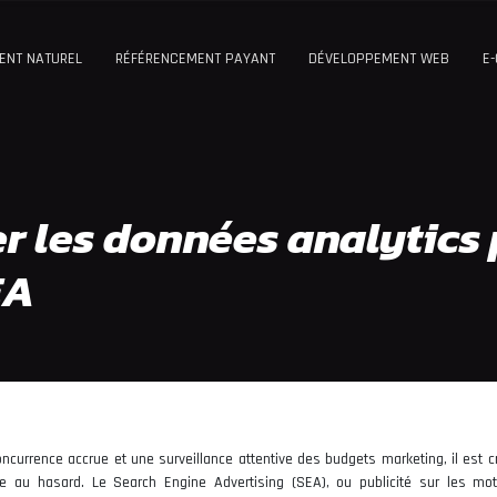
ENT NATUREL
RÉFÉRENCEMENT PAYANT
DÉVELOPPEMENT WEB
E
 les données analytics 
EA
currence accrue et une surveillance attentive des budgets marketing, il est cr
gne au hasard. Le Search Engine Advertising (SEA), ou publicité sur les mo