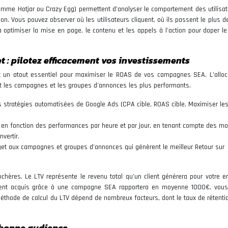
omme Hotjar ou Crazy Egg) permettent d’analyser le comportement des utilisat
tion. Vous pouvez observer où les utilisateurs cliquent, où ils passent le plus 
à optimiser la mise en page, le contenu et les appels à l’action pour doper le
 : pilotez efficacement vos investissements
 un atout essentiel pour maximiser le ROAS de vos campagnes SEA. L’alloc
ant les campagnes et les groupes d’annonces les plus performants.
es stratégies automatisées de Google Ads (CPA cible, ROAS cible, Maximiser le
 en fonction des performances par heure et par jour, en tenant compte des 
vertir.
et aux campagnes et groupes d’annonces qui génèrent le meilleur Retour sur
enchères. Le LTV représente le revenu total qu’un client générera pour votre e
client acquis grâce à une campagne SEA rapportera en moyenne 1000€, vou
méthode de calcul du LTV dépend de nombreux facteurs, dont le taux de rétentio
a bonne audience