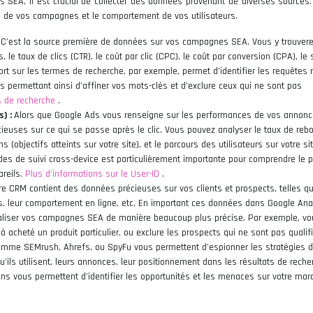
 SEA, il est crucial de collecter des données provenant de diverses sources
s de vos campagnes et le comportement de vos utilisateurs.
:
C’est la source première de données sur vos campagnes SEA. Vous y trouver
, le taux de clics (CTR), le coût par clic (CPC), le coût par conversion (CPA), le
port sur les termes de recherche, par exemple, permet d’identifier les requêtes 
s permettant ainsi d’affiner vos mots-clés et d’exclure ceux qui ne sont pas
es de recherche
.
s) :
Alors que Google Ads vous renseigne sur les performances de vos annonc
euses sur ce qui se passe après le clic. Vous pouvez analyser le taux de rebo
(objectifs atteints sur votre site), et le parcours des utilisateurs sur votre si
des de suivi cross-device est particulièrement importante pour comprendre le 
areils.
Plus d’informations sur le User-ID
.
re CRM contient des données précieuses sur vos clients et prospects, telles qu
, leur comportement en ligne, etc. En important ces données dans Google Anal
liser vos campagnes SEA de manière beaucoup plus précise. Par exemple, vo
à acheté un produit particulier, ou exclure les prospects qui ne sont pas qualif
omme SEMrush, Ahrefs, ou SpyFu vous permettent d’espionner les stratégies 
u’ils utilisent, leurs annonces, leur positionnement dans les résultats de reche
ns vous permettent d’identifier les opportunités et les menaces sur votre marc