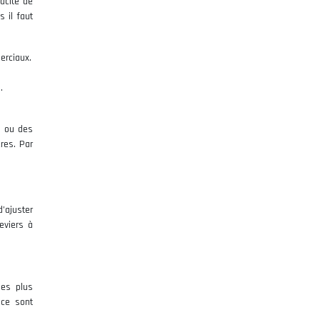
acité de
 il faut
erciaux.
.
s ou des
res. Par
d’ajuster
eviers à
les plus
nce sont