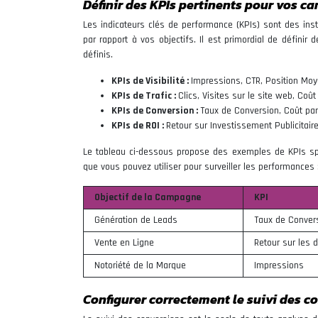
Définir des KPIs pertinents pour vos 
Les indicateurs clés de performance (KPIs) sont des i
par rapport à vos objectifs. Il est primordial de défini
définis.
KPIs de Visibilité :
Impressions, CTR, Position Mo
KPIs de Trafic :
Clics, Visites sur le site web, Coût
KPIs de Conversion :
Taux de Conversion, Coût par
KPIs de ROI :
Retour sur Investissement Publicitair
Le tableau ci-dessous propose des exemples de KPIs spé
que vous pouvez utiliser pour surveiller les performances 
Objectif de la Campagne
KPI
Génération de Leads
Taux de Conver
Vente en Ligne
Retour sur les 
Notoriété de la Marque
Impressions
Configurer correctement le suivi des c