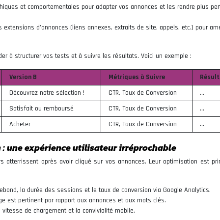
hiques et comportementales pour adapter vos annonces et les rendre plus per
extensions d’annonces (liens annexes, extraits de site, appels, etc.) pour amé
 à structurer vos tests et à suivre les résultats. Voici un exemple :
Version B
Métriques à Suivre
Résult
Découvrez notre sélection !
CTR, Taux de Conversion
…
Satisfait ou remboursé
CTR, Taux de Conversion
…
Acheter
CTR, Taux de Conversion
…
: une expérience utilisateur irréprochable
rs atterrissent après avoir cliqué sur vos annonces. Leur optimisation est pri
rebond, la durée des sessions et le taux de conversion via Google Analytics.
e est pertinent par rapport aux annonces et aux mots clés.
a vitesse de chargement et la convivialité mobile.