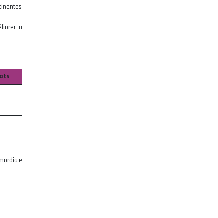
tinentes
liorer la
ats
mordiale