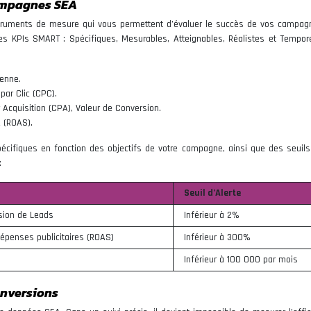
campagnes SEA
nstruments de mesure qui vous permettent d’évaluer le succès de vos campa
r des KPIs SMART : Spécifiques, Mesurables, Atteignables, Réalistes et Tempor
yenne.
 par Clic (CPC).
 Acquisition (CPA), Valeur de Conversion.
e (ROAS).
cifiques en fonction des objectifs de votre campagne, ainsi que des seuils 
:
Seuil d’Alerte
sion de Leads
Inférieur à 2%
dépenses publicitaires (ROAS)
Inférieur à 300%
Inférieur à 100 000 par mois
onversions