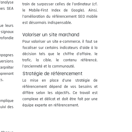
’analyse
train de surpasser celles de l’ordinateur (cf.
gnes SEA
le Mobile-First Index de Google). Ainsi,
l’amélioration du référencement SEO mobile
est désormais indispensable.
ue leurs
 signaux
Valoriser un site marchand
rofondie
Pour valoriser un site e-commerce, il faut se
focaliser sur certains indicateurs d’aide à la
décision tels que le chiffre d’affaire, le
ampagnes
trafic, la cible, le contenu référencé,
versions
l’ancienneté et la communauté.
erpréter
Stratégie de référencement
mprenant
ts.
La mise en place d’une stratégie de
référencement dépend de vos besoins et
diffère selon les objectifs. Ce travail est
complexe et délicat et doit être fait par une
implique
équipe experte en référencement.
suivi des