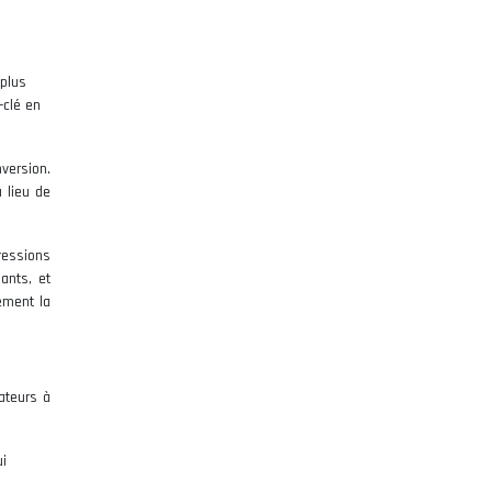
 plus
-clé en
nversion.
 lieu de
ressions
ants, et
ement la
ateurs à
ui