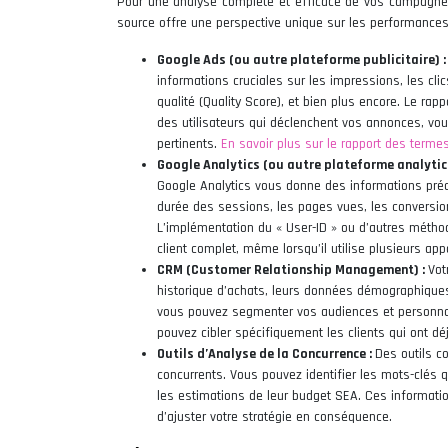
Pour une analyse complète et efficace de vos campagnes
source offre une perspective unique sur les performance
Google Ads (ou autre plateforme publicitaire) 
informations cruciales sur les impressions, les clics
qualité (Quality Score), et bien plus encore. Le rap
des utilisateurs qui déclenchent vos annonces, vou
pertinents.
En savoir plus sur le rapport des term
Google Analytics (ou autre plateforme analytic
Google Analytics vous donne des informations préci
durée des sessions, les pages vues, les conversions 
L’implémentation du « User-ID » ou d’autres métho
client complet, même lorsqu’il utilise plusieurs app
CRM (Customer Relationship Management) :
Vot
historique d’achats, leurs données démographiques
vous pouvez segmenter vos audiences et personna
pouvez cibler spécifiquement les clients qui ont déj
Outils d’Analyse de la Concurrence :
Des outils c
concurrents. Vous pouvez identifier les mots-clés q
les estimations de leur budget SEA. Ces informatio
d’ajuster votre stratégie en conséquence.