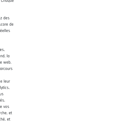
. Chaque
ez des
 score de
réelles
es,
nd, la
te web.
parcours
e leur
ytics,
us
iés.
de vos
rche, et
hé, et