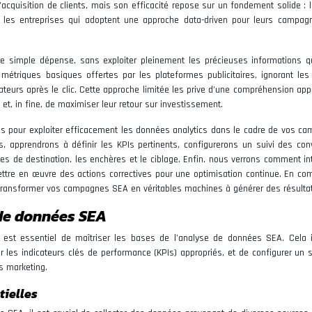
acquisition de clients, mais son efficacité repose sur un fondement solide : l
les entreprises qui adoptent une approche data-driven pour leurs campa
e simple dépense, sans exploiter pleinement les précieuses informations q
métriques basiques offertes par les plateformes publicitaires, ignorant les
ateurs après le clic. Cette approche limitée les prive d’une compréhension app
 et, in fine, de maximiser leur retour sur investissement.
lles pour exploiter efficacement les données analytics dans le cadre de vos c
, apprendrons à définir les KPIs pertinents, configurerons un suivi des con
es de destination, les enchères et le ciblage. Enfin, nous verrons comment int
ettre en œuvre des actions correctives pour une optimisation continue. En co
 transformer vos campagnes SEA en véritables machines à générer des résulta
de données SEA
l est essentiel de maîtriser les bases de l’analyse de données SEA. Cela 
ir les indicateurs clés de performance (KPIs) appropriés, et de configurer un 
s marketing.
tielles