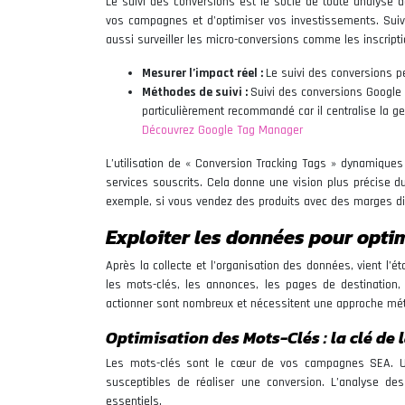
Le suivi des conversions est le socle de toute analyse d
vos campagnes et d’optimiser vos investissements. Suivre
aussi surveiller les micro-conversions comme les inscript
Mesurer l’impact réel :
Le suivi des conversions 
Méthodes de suivi :
Suivi des conversions Google
particulièrement recommandé car il centralise la ge
Découvrez Google Tag Manager
L’utilisation de « Conversion Tracking Tags » dynamique
services souscrits. Cela donne une vision plus précise 
exemple, si vous vendez des produits avec des marges diff
Exploiter les données pour opti
Après la collecte et l’organisation des données, vient l’é
les mots-clés, les annonces, les pages de destination,
actionner sont nombreux et nécessitent une approche mé
Optimisation des Mots-Clés : la clé de 
Les mots-clés sont le cœur de vos campagnes SEA. Une
susceptibles de réaliser une conversion. L’analyse de
essentiels.