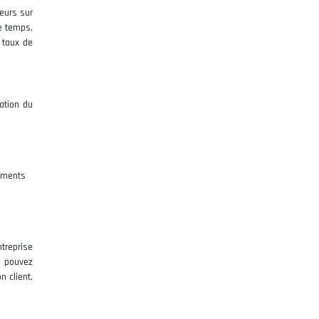
eurs sur
de temps,
 taux de
ation du
s
moments
ntreprise
s pouvez
n client,