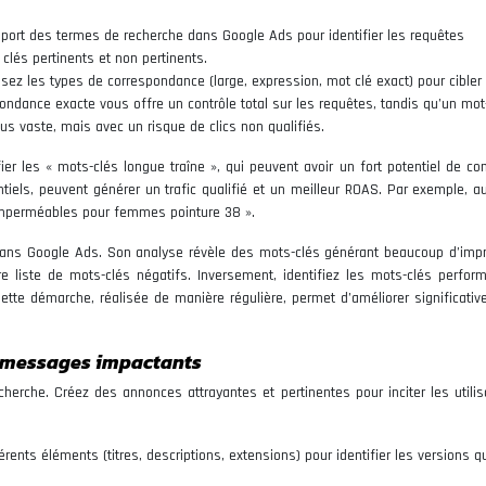
apport des termes de recherche dans Google Ads pour identifier les requêtes
lés pertinents et non pertinents.
sez les types de correspondance (large, expression, mot clé exact) pour cibler
ondance exacte vous offre un contrôle total sur les requêtes, tandis qu’un mot
s vaste, mais avec un risque de clics non qualifiés.
ier les « mots-clés longue traîne », qui peuvent avoir un fort potentiel de co
iels, peuvent générer un trafic qualifié et un meilleur ROAS. Par exemple, au
 imperméables pour femmes pointure 38 ».
dans Google Ads. Son analyse révèle des mots-clés générant beaucoup d’imp
e liste de mots-clés négatifs. Inversement, identifiez les mots-clés perform
ette démarche, réalisée de manière régulière, permet d’améliorer significativ
s messages impactants
cherche. Créez des annonces attrayantes et pertinentes pour inciter les utilis
rents éléments (titres, descriptions, extensions) pour identifier les versions q