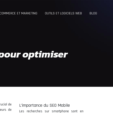
-COMMERCE ET MARKETING
OUTILS ET LOGICIELS WEB
BLOG
pour optimiser
ucial de
L’importance du SEO Mobile
teurs de
Les recherches sur smartphone sont en