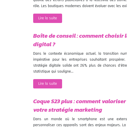
qualité des écrans publicitaires à la réactivité des borne
rôle. Les boutiques modernes doivent évoluer avec les ex
Lire la suite
Boîte de conseil : comment choisir 
digital ?
Dans le contexte économique actuel, la transition nu
impérative pour les entreprises souhaitant prospérer
stratégie digitale solide ont 26% plus de chances d’êtr
statistique qui souligne…
Lire la suite
Coque S23 plus : comment valoriser
votre stratégie marketing
Dans un monde où le smartphone est une extens
personnaliser ces appareils sont des enjeux majeurs. La 