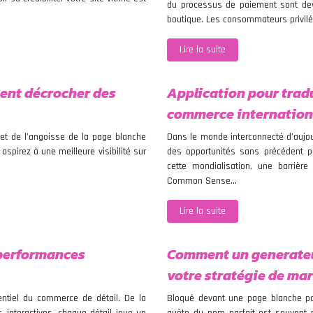
du processus de paiement sont dev
boutique. Les consommateurs privilégi
Lire la suite
ment décrocher des
Application pour tradui
commerce internation
et de l’angoisse de la page blanche
Dans le monde interconnecté d’aujou
spirez à une meilleure visibilité sur
des opportunités sans précédent po
cette mondialisation, une barrièr
Common Sense…
Lire la suite
 performances
Comment un generateu
votre stratégie de ma
rentiel du commerce de détail. De la
Bloqué devant une page blanche pour