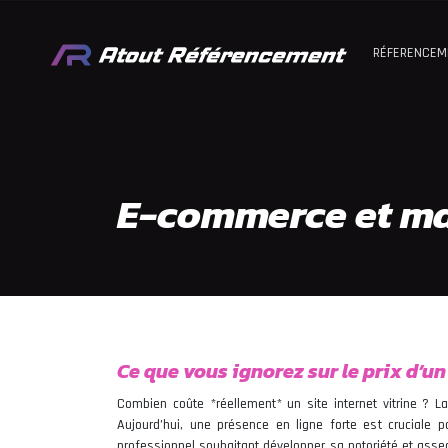
RÉFERENCEM
E-commerce et ma
Ce que vous ignorez sur le prix d’un 
Combien coûte *réellement* un site internet vitrine ? L
Aujourd’hui, une présence en ligne forte est cruciale p
professionnel souhaitant développer sa notoriété et asseoir 