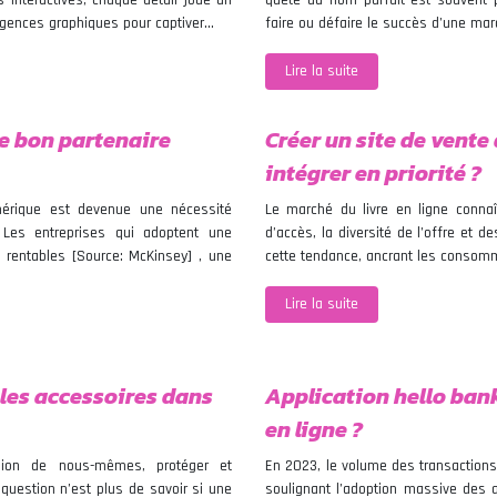
s interactives, chaque détail joue un
quête du nom parfait est souvent 
igences graphiques pour captiver…
faire ou défaire le succès d’une ma
Lire la suite
le bon partenaire
Créer un site de vente 
intégrer en priorité ?
mérique est devenue une nécessité
Le marché du livre en ligne connaît
. Les entreprises qui adoptent une
d’accès, la diversité de l’offre et 
e rentables [Source: McKinsey] , une
cette tendance, ancrant les consom
Lire la suite
 les accessoires dans
Application hello bank
en ligne ?
ion de nous-mêmes, protéger et
En 2023, le volume des transactions
question n’est plus de savoir si une
soulignant l’adoption massive des a