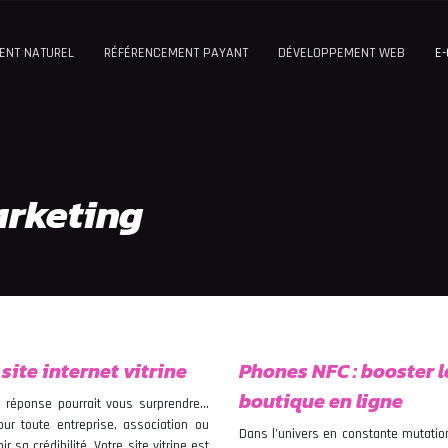
ENT NATUREL
RÉFÉRENCEMENT PAYANT
DÉVELOPPEMENT WEB
E
rketing
site internet vitrine
Phones NFC : booster 
boutique en ligne
a réponse pourrait vous surprendre…
our toute entreprise, association ou
Dans l’univers en constante mutation
sa crédibilité. Votre site vitrine est