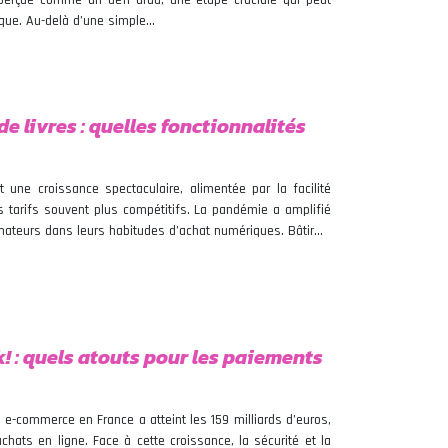
perçue comme un défi ardu, une étape cruciale qui peut
rque. Au-delà d’une simple…
de livres : quelles fonctionnalités
 une croissance spectaculaire, alimentée par la facilité
des tarifs souvent plus compétitifs. La pandémie a amplifié
mateurs dans leurs habitudes d’achat numériques. Bâtir…
! : quels atouts pour les paiements
 e-commerce en France a atteint les 159 milliards d’euros,
chats en ligne. Face à cette croissance, la sécurité et la